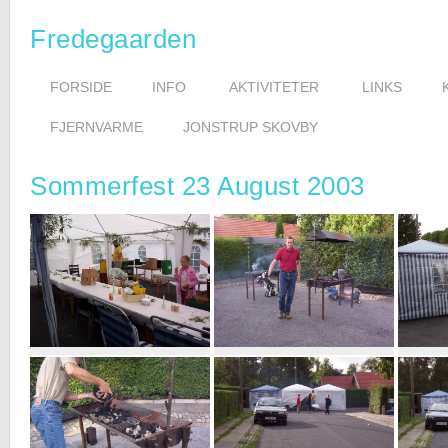
Fredegaarden
FORSIDE
INFO
AKTIVITETER
LINKS
FJERNVARME
JONSTRUP SKOVBY
Sommerfest 23 August 2003